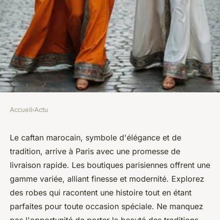
Accueil
›
Actu
ACTU
Découvrez le caftan marocain
Le caftan marocain, symbole d'élégance et de
tradition, arrive à Paris avec une promesse de
à Paris avec livraison rapide
livraison rapide. Les boutiques parisiennes offrent une
gamme variée, alliant finesse et modernité. Explorez
Nicolas
•
19 mars 2025
•
3 min de lecture
des robes qui racontent une histoire tout en étant
parfaites pour toute occasion spéciale. Ne manquez