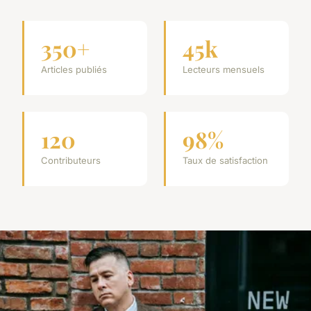
350+
45k
Articles publiés
Lecteurs mensuels
120
98%
Contributeurs
Taux de satisfaction