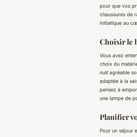
pour que vos pr
Mathilde
•
3 mars 2024
•
5 min de lecture
chaussures de r
initiatique au c
Choisir le
Vous avez ente
choix du matérie
nuit agréable sou
adaptée à la sai
pensez à emport
une lampe de po
Planifier 
Pour un séjour en