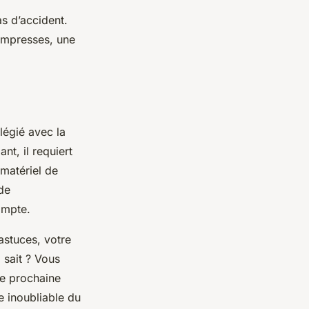
s d’accident.
ompresses, une
légié avec la
t, il requiert
 matériel de
de
ompte.
astuces, votre
 sait ? Vous
re prochaine
e inoubliable du