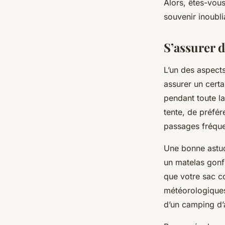
Alors, êtes-vous
souvenir inoubli
S’assurer d
L’un des aspect
assurer un certa
pendant toute l
tente, de préfér
passages fréque
Une bonne astuc
un matelas gonfl
que votre sac c
météorologiques
d’un camping d’