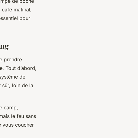
 lampe de poche
 café matinal,
essentiel pour
ing
de prendre
le. Tout d’abord,
 système de
sûr, loin de la
de camp,
mais le feu sans
de vous coucher