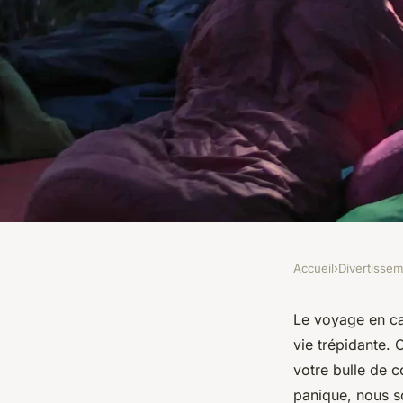
Accueil
›
Divertisse
DIVERTISSEMENT
Comment réussir vo
Le voyage en ca
vie trépidante. C
expérience de camp
votre bulle de c
panique, nous s