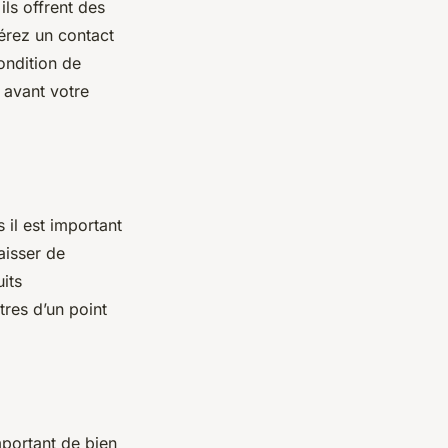
ls offrent des
érez un contact
ondition de
 avant votre
 il est important
aisser de
uits
res d’un point
important de bien