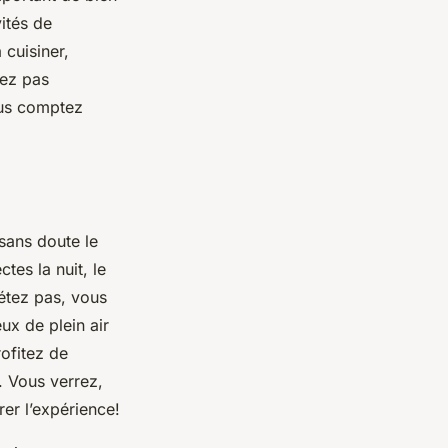
ités de
 cuisiner,
iez pas
ous comptez
 sans doute le
tes la nuit, le
iétez pas, vous
ux de plein air
ofitez de
. Vous verrez,
er l’expérience!