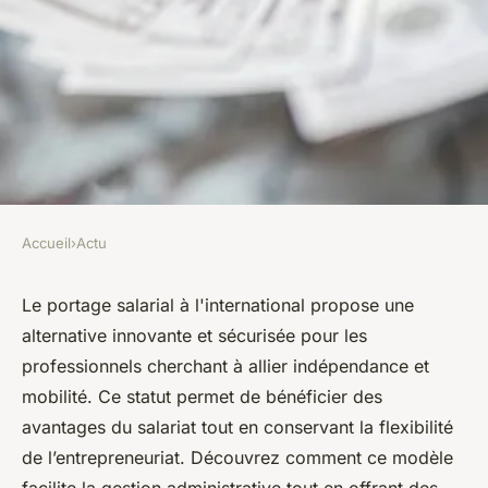
Accueil
›
Actu
ACTU
Le portage salarial à
Le portage salarial à l'international propose une
alternative innovante et sécurisée pour les
l'international : comment ça
professionnels cherchant à allier indépendance et
marche et pourquoi c'est
mobilité. Ce statut permet de bénéficier des
avantageux
avantages du salariat tout en conservant la flexibilité
de l’entrepreneuriat. Découvrez comment ce modèle
Nicolas
•
28 août 2024
•
4 min de lecture