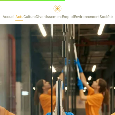
Accueil
Actu
Culture
Divertissement
Emploi
Environnement
Société