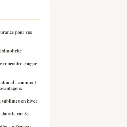
surance pour vos
t simplicité
de rencontre cougar
rnational : comment
 avantageux
x sublimes en hiver
 dans le var 83
lles en France :