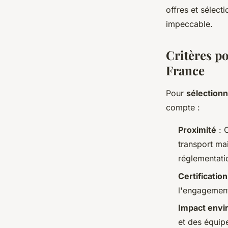
offres et sélect
Nicolas
•
29 mai 2024
•
2 min de lecture
impeccable.
Critères po
France
Pour
sélectionn
compte :
Proximité
: C
transport ma
réglementatio
Certification
l'engagement
Impact envi
et des équip