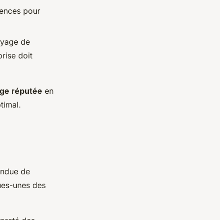
riences pour
toyage de
prise doit
age réputée
en
timal.
ndue de
ues-unes des