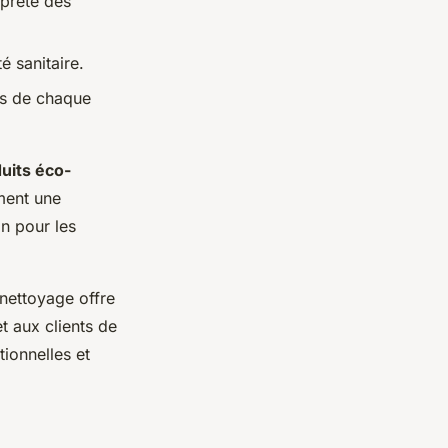
opreté des
é sanitaire.
es de chaque
uits éco-
ement une
in pour les
e nettoyage offre
t aux clients de
ionnelles et