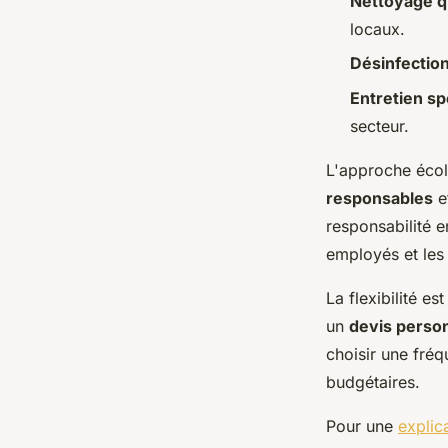
Nettoyage q
locaux.
Désinfectio
Entretien sp
secteur.
L'approche écolo
responsables
e
responsabilité e
employés et les 
La flexibilité es
un
devis perso
choisir une fréq
budgétaires.
Pour une
explic