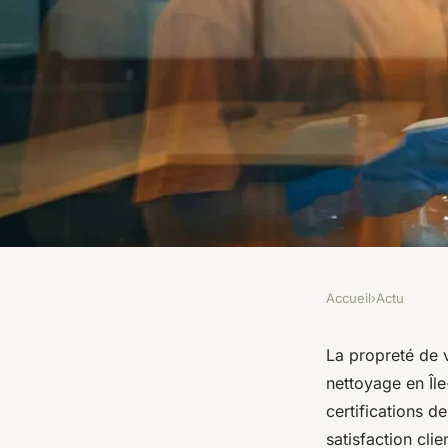
Accueil
›
Actu
ACTU
Choisissez la meille
La propreté de v
nettoyage en Île
nettoyage en Ile-de
certifications 
satisfaction cli