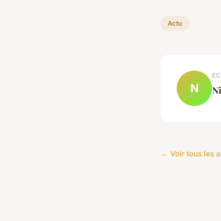
Actu
EC
N
Ni
← Voir tous les a