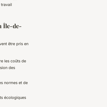
travail
n Île-de-
vent être pris en
re les coûts de
nsion des
des normes et de
uits écologiques