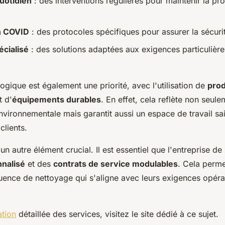
uotidien
: des interventions régulières pour maintenir la pr
n COVID
: des protocoles spécifiques pour assurer la sécurit
écialisé
: des solutions adaptées aux exigences particulièr
gique est également une priorité, avec l'utilisation de
prod
t d'
équipements durables
. En effet, cela reflète non seul
nvironnementale mais garantit aussi un espace de travail sa
clients.
t un autre élément crucial. Il est essentiel que l'entreprise d
nnalisé
et des
contrats de service modulables
. Cela perme
uence de nettoyage qui s'aligne avec leurs exigences opérat
ation
détaillée des services, visitez le site dédié à ce sujet.