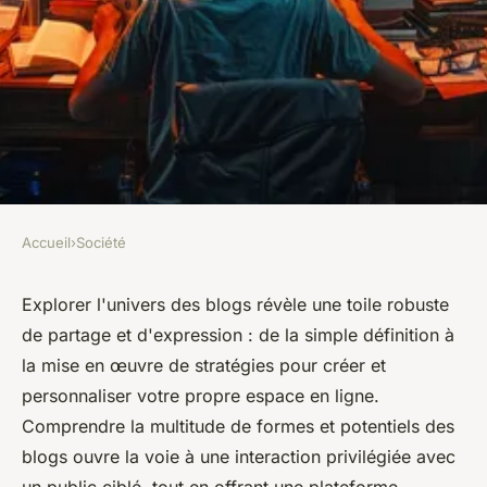
Accueil
›
Société
SOCIÉTÉ
Découvrir qu'est-ce qu'un blog
Explorer l'univers des blogs révèle une toile robuste
de partage et d'expression : de la simple définition à
et ses secrets de création
la mise en œuvre de stratégies pour créer et
personnaliser votre propre espace en ligne.
Alexandre
•
29 mai 2024
•
2 min de lecture
Comprendre la multitude de formes et potentiels des
blogs ouvre la voie à une interaction privilégiée avec