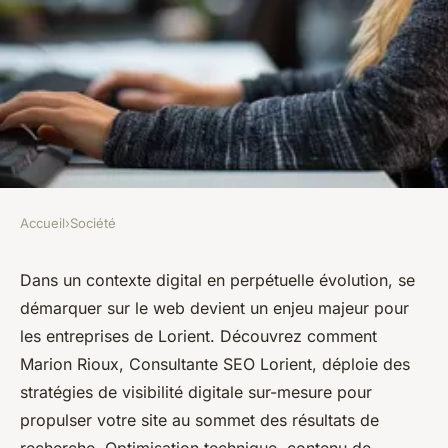
Accueil
›
Société
SOCIÉTÉ
Boostez votre visibilité avec
Dans un contexte digital en perpétuelle évolution, se
démarquer sur le web devient un enjeu majeur pour
consultante SEO à Lorient
les entreprises de Lorient. Découvrez comment
Marion Rioux, Consultante SEO Lorient, déploie des
Alexandre
•
29 mai 2024
•
2 min de lecture
stratégies de visibilité digitale sur-mesure pour
propulser votre site au sommet des résultats de