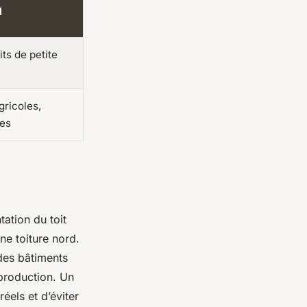
l
its de petite
gricoles,
res
tation du toit
ne toiture nord.
 des bâtiments
 production. Un
éels et d’éviter