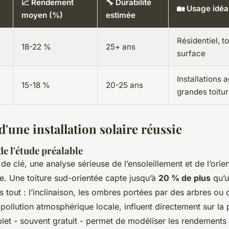
📈 Rendement
🔧 Durabilité
🏡 Usage idéa
moyen (%)
estimée
Résidentiel, to
18-22 %
25+ ans
surface
Installations a
15-18 %
20-25 ans
grandes toitu
d'une installation solaire réussie
e l'étude préalable
de clé, une analyse sérieuse de l’ensoleillement et de l’orien
e. Une toiture sud-orientée capte jusqu’à
20 % de plus
qu’u
s tout : l’inclinaison, les ombres portées par des arbres ou
a pollution atmosphérique locale, influent directement sur la
et - souvent gratuit - permet de modéliser les rendements r