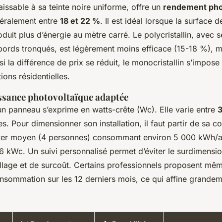
issable à sa teinte noire uniforme, offre un
rendement pho
néralement entre
18 et 22 %
. Il est idéal lorsque la surface d
roduit plus d’énergie au mètre carré. Le polycristallin, avec s
 bords tronqués, est légèrement moins efficace (15-18 %), m
 la différence de prix se réduit, le monocristallin s’impose
tions résidentielles.
issance photovoltaïque adaptée
un panneau s’exprime en watts-crête (Wc). Elle varie entre
3
s. Pour dimensionner son installation, il faut partir de sa
oyer moyen (4 personnes) consommant environ 5 000 kWh/a
6 kWc. Un suivi personnalisé permet d’éviter le surdimensi
llage et de surcoût. Certains professionnels proposent mê
onsommation sur les 12 derniers mois, ce qui affine grandem