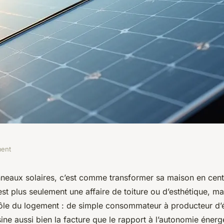
ment
tovoltaïque :
nneaux solaires, c’est comme transformer sa maison en cent
est plus seulement une affaire de toiture ou d’esthétique, ma
s et gagnez en
rôle du logement : de simple consommateur à producteur d’
ine aussi bien la facture que le rapport à l’autonomie énerg