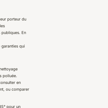
ateur porteur du
des
s publiques. En
 garanties qui
 nettoyage
s polluée.
consulter en
ent, ou comparer
 35° pour un