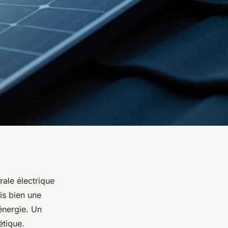
rale électrique
is bien une
énergie. Un
étique.