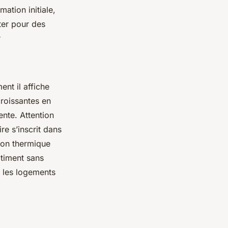
ation initiale,
ter pour des
r
nt il affiche
roissantes en
ente. Attention
re s’inscrit dans
ion thermique
timent sans
r les logements