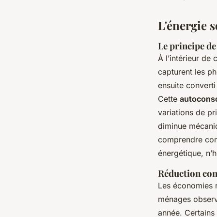
autonomie
L'énergie 
Joséphine
•
20/06/2026 07:33
•
8 min de lecture
Le principe d
À l’intérieur de
capturent les ph
ensuite converti
Cette
autocons
variations de pr
diminue mécani
comprendre comm
énergétique, n’h
Réduction con
Les économies ré
ménages observ
année. Certains