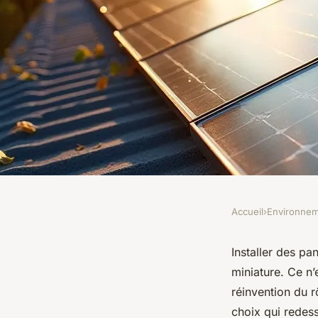
Accueil
›
Environne
ENVIRONNEMENT
Panneau solaire pho
Installer des pa
miniature. Ce n’
reduisez vos facture
réinvention du 
choix qui redess