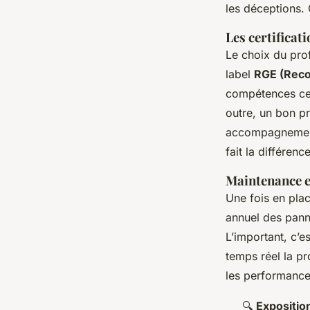
les déceptions. 
Les certificat
Le choix du prof
label
RGE (Reco
compétences cert
outre, un bon pr
accompagnement 
fait la différen
Maintenance e
Une fois en plac
annuel des pann
L’important, c’e
temps réel la pr
les performances
🔍
Exposition